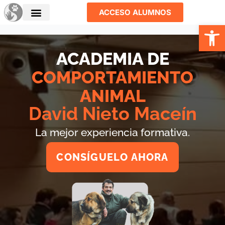
Ir
ACCESO ALUMNOS
al
Abrir
contenido
ACADEMIA DE
COMPORTAMIENTO
ANIMAL
David Nieto Maceín
La mejor experiencia formativa.
CONSÍGUELO AHORA