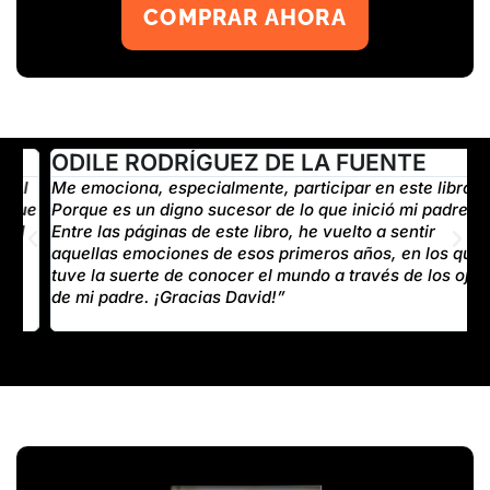
COMPRAR AHORA
ODILE RODRÍGUEZ DE LA FUENTE
l
Me emociona, especialmente, participar en este libro.
E
ue
Porque es un digno sucesor de lo que inició mi padre.
t
Entre las páginas de este libro, he vuelto a sentir
D
aquellas emociones de esos primeros años, en los que
tuve la suerte de conocer el mundo a través de los ojos
de mi padre. ¡Gracias David!”