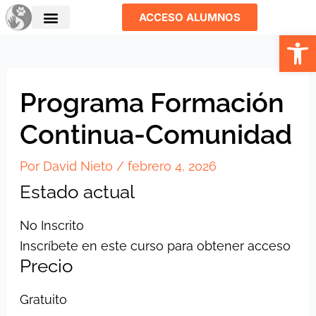
SESIÓN
Lecciones
Ir
1
ACCESO ALUMNOS
COMUNIDAD
al
Abrir
PROFESIONAL
contenido
AGRESIÓN
25/3/26
Programa Formación
Continua-Comunidad
Por
David Nieto
/
febrero 4, 2026
Estado actual
No Inscrito
Inscríbete en este curso para obtener acceso
Precio
Gratuito